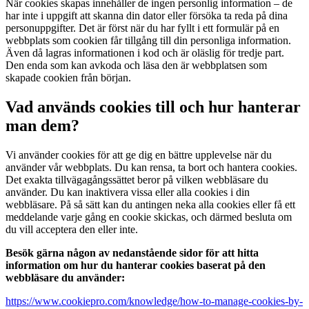
När cookies skapas innehåller de ingen personlig information – de
har inte i uppgift att skanna din dator eller försöka ta reda på dina
personuppgifter. Det är först när du har fyllt i ett formulär på en
webbplats som cookien får tillgång till din personliga information.
Även då lagras informationen i kod och är oläslig för tredje part.
Den enda som kan avkoda och läsa den är webbplatsen som
skapade cookien från början.
Vad används cookies till och hur hanterar
man dem?
Vi använder cookies för att ge dig en bättre upplevelse när du
använder vår webbplats. Du kan rensa, ta bort och hantera cookies.
Det exakta tillvägagångssättet beror på vilken webbläsare du
använder. Du kan inaktivera vissa eller alla cookies i din
webbläsare. På så sätt kan du antingen neka alla cookies eller få ett
meddelande varje gång en cookie skickas, och därmed besluta om
du vill acceptera den eller inte.
Besök gärna någon av nedanstående sidor för att hitta
information om hur du hanterar cookies baserat på den
webbläsare du använder:
https://www.cookiepro.com/knowledge/how-to-manage-cookies-by-