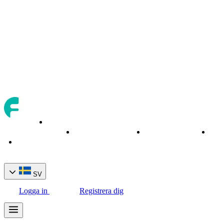
Om
Handelstillgångar
Handelsverktyg
Bank
Hem
oss
SV
Logga in
Registrera dig