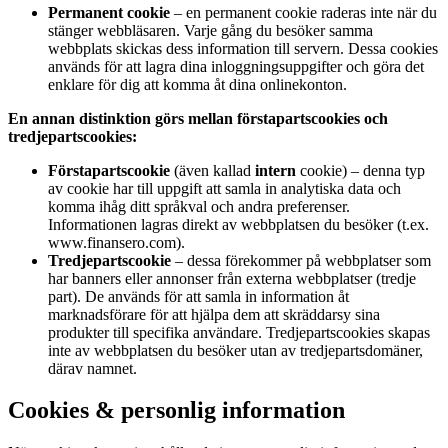
Permanent cookie
– en permanent cookie raderas inte när du
stänger webbläsaren. Varje gång du besöker samma
webbplats skickas dess information till servern. Dessa cookies
används för att lagra dina inloggningsuppgifter och göra det
enklare för dig att komma åt dina onlinekonton.
En annan distinktion görs mellan förstapartscookies och
tredjepartscookies:
Förstapartscookie
(även kallad
intern
cookie) – denna typ
av cookie har till uppgift att samla in analytiska data och
komma ihåg ditt språkval och andra preferenser.
Informationen lagras direkt av webbplatsen du besöker (t.ex.
www.finansero.com).
Tredjepartscookie
– dessa förekommer på webbplatser som
har banners eller annonser från externa webbplatser (tredje
part). De används för att samla in information åt
marknadsförare för att hjälpa dem att skräddarsy sina
produkter till specifika användare. Tredjepartscookies skapas
inte av webbplatsen du besöker utan av tredjepartsdomäner,
därav namnet.
Cookies & personlig information