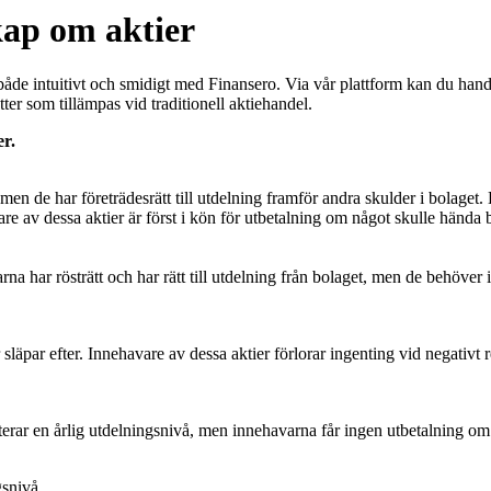
kap om aktier
 både intuitivt och smidigt med Finansero. Via vår plattform kan du hand
er som tillämpas vid traditionell aktiehandel.
er.
 men de har företrädesrätt till utdelning framför andra skulder i bolaget.
vare av dessa aktier är först i kön för utbetalning om något skulle hända 
 har rösträtt och har rätt till utdelning från bolaget, men de behöver in
äpar efter. Innehavare av dessa aktier förlorar ingenting vid negativt res
rar en årlig utdelningsnivå, men innehavarna får ingen utbetalning om vi
gsnivå.