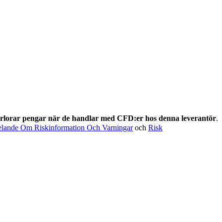
förlorar pengar när de handlar med CFD:er hos denna leverantör
.
lande Om Riskinformation Och Varningar
och
Risk