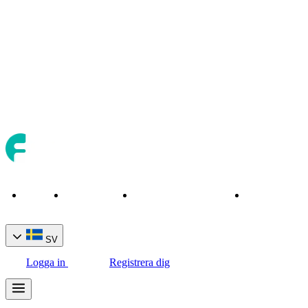
Hem
Om oss
Handelstillgångar
Handelsverkt
SV
Logga in
Registrera dig