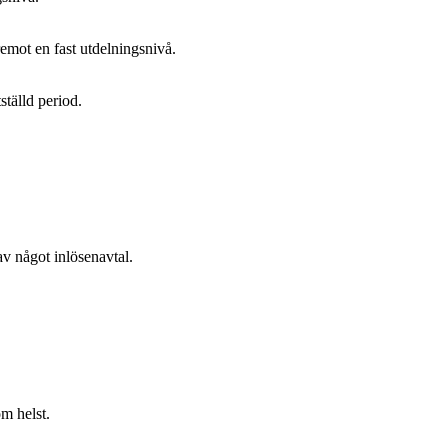
remot en fast utdelningsnivå.
ställd period.
av något inlösenavtal.
m helst.