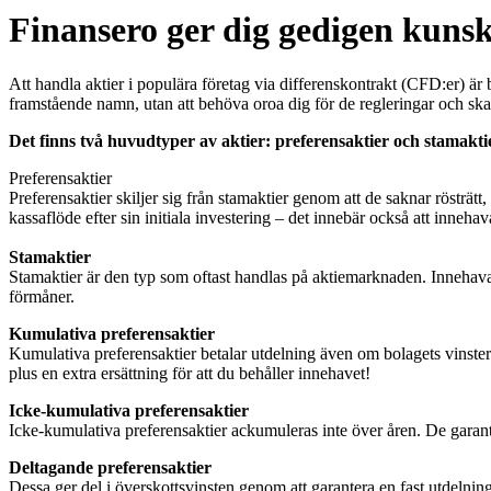
Finansero ger dig gedigen kuns
Att handla aktier i populära företag via differenskontrakt (CFD:er) är
framstående namn, utan att behöva oroa dig för de regleringar och skatt
Det finns två huvudtyper av aktier: preferensaktier och stamakti
Preferensaktier
Preferensaktier skiljer sig från stamaktier genom att de saknar rösträtt,
kassaflöde efter sin initiala investering – det innebär också att inneha
Stamaktier
Stamaktier är den typ som oftast handlas på aktiemarknaden. Innehavarna
förmåner.
Kumulativa preferensaktier
Kumulativa preferensaktier betalar utdelning även om bolagets vinster sl
plus en extra ersättning för att du behåller innehavet!
Icke-kumulativa preferensaktier
Icke-kumulativa preferensaktier ackumuleras inte över åren. De garante
Deltagande preferensaktier
Dessa ger del i överskottsvinsten genom att garantera en fast utdelnin