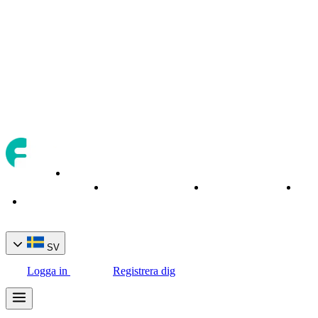
Om
Handelstillgångar
Handelsverktyg
Bank
Hem
oss
SV
Logga in
Registrera dig