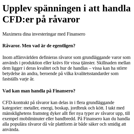
Upplev spänningen i att handla
CFD:er på råvaror
Maximera dina investeringar med Finansero
Råvaror. Men vad är de egentligen?
Inom affärsvärlden definieras råvaror som grundläggande varor som
används i produktion eller krävs för vissa tjänster. Skillnaden mellan
dem ligger i deras kvalitet och hur de handlas – vissa kan ha större
betydelse än andra, beroende på vilka kvalitetsstandarder som
fastställs varje år.
Vad kan man handla på Finansero?
CFD-kontrakt på råvaror kan delas in i flera grundläggande
kategorier: metaller, energi, boskap, jordbruk och kött. I takt med
mänsklighetens framsteg dyker allt fler nya typer av råvaror upp, till
exempel mobilminuter eller bandbredd. På Finansero kan du handla
alla populära råvaror då vår plattform är både säker och smidig att
använda.