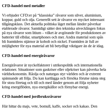
CFD-handel med metaller
Vi erbjuder CFD:er på “klassiska” råvaror som silver, aluminium,
koppar, guld och olja. Generellt sett är råvaror en mycket intressant
tillgångsklass. Det aktuella politiska läget mellan länder påverkar
etablerade råvaror. Samtidigt sätter den tekniska utvecklingen fokus
på nya råvaror som litium – vilket är avgörande för produktionen av
batterier till elbilar, smartphones och mer. Andra material som spås
bli framtidens stjärnor är kobolt och nickel. Framtiden är full av
möjligheter för nya material att bli betydligt viktigare än de är idag.
CFD-handel med energiråvaror
Energiråvaror är nyckelfaktorer i utrikespolitik och internationella
relationer. Situationer som gaskriser eller oljekriser kan påverka hela
världsekonomin. Råolja och naturgas styr världen och är extremt
spännande att följa. Du kan kartlägga och försöka förutse nästa steg
för stora företag och till och med länder genom att följa nyheter
kring energiflöden, nya energikällor och förnybar energi.
CFD-handel med jordbruksråvaror
Här hittar du majs, vete, bomull, kaffe, socker och kakao. Den